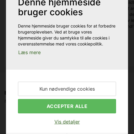
Denne hjemmeside
Altid god behandling, stort udvalg, mange gode
Det er li
produkter og hurtig betjening. Jeg plejer altid, at
fra et a
bruger cookies
have mine varer dagen efter jeg har bestilt dem.
men det
effektiv l
Denne hjemmeside bruger cookies for at forbedre
Holland! 
brugeroplevelsen. Ved at bruge vores
hjemmeside giver du samtykke til alle cookies i
overensstemmelse med vores cookiepolitik.
Læs mere
- Klaus Ankerstjerne Eriksen
Kun nødvendige cookies
Brewolutions bestsellers
Se hvilke produkter, der hitter blandt ølbryggere i øjeblikket
ACCEPTER ALLE
Vis detaljer