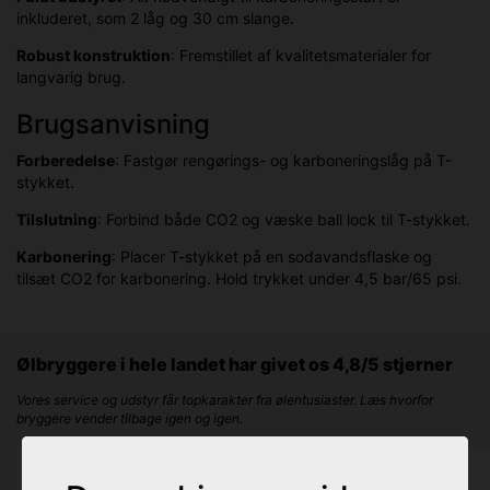
inkluderet, som 2 låg og 30 cm slange.
Robust konstruktion
: Fremstillet af kvalitetsmaterialer for
langvarig brug.
Brugsanvisning
Forberedelse
: Fastgør rengørings- og karboneringslåg på T-
stykket.
Tilslutning
: Forbind både CO2 og væske ball lock til T-stykket.
Karbonering
: Placer T-stykket på en sodavandsflaske og
tilsæt CO2 for karbonering. Hold trykket under 4,5 bar/65 psi.
Ølbryggere i hele landet har givet os 4,8/5 stjerner
Vores service og udstyr får topkarakter fra ølentusiaster. Læs hvorfor
bryggere vender tilbage igen og igen.