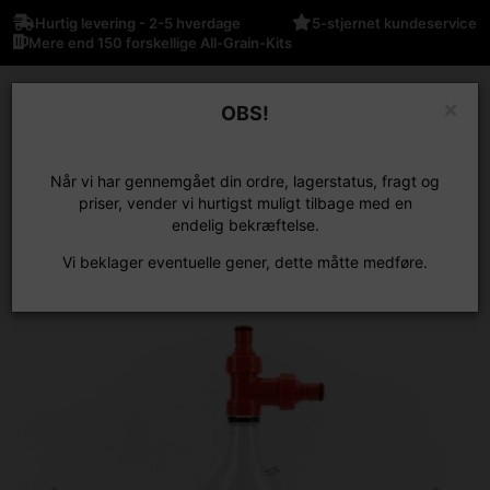
Hurtig levering - 2-5 hverdage
5-stjernet kundeservice
Mere end 150 forskellige All-Grain-Kits
×
Sprog
OBS!
Kurv
Når vi har gennemgået din ordre, lagerstatus, fragt og
priser, vender vi hurtigst muligt tilbage med en
endelig bekræftelse.
Vi beklager eventuelle gener, dette måtte medføre.